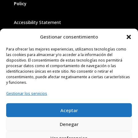
Policy
Accessibility Statement
Conditions of Use
Gestionar consentimiento
Privacy Policy
Para ofrecer las mejores experiencias, utilizamos tecnologías como
Cookie Policy
las cookies para almacenar y/o acceder a la información del
dispositivo. El consentimiento de estas tecnologías nos permitirá
Copyright
procesar datos como el comportamiento de navegación o las
identificaciones únicas en este sitio. No consentir o retirar el
consentimiento, puede afectar negativamente a ciertas características
y funciones.
Gestionar los servicios
Copyright © 2025 promeSeo | Hecho con ♥ en
Aceptar
Viena
Denegar
Aviso legal
Política de privacidad
|
Ver preferencias